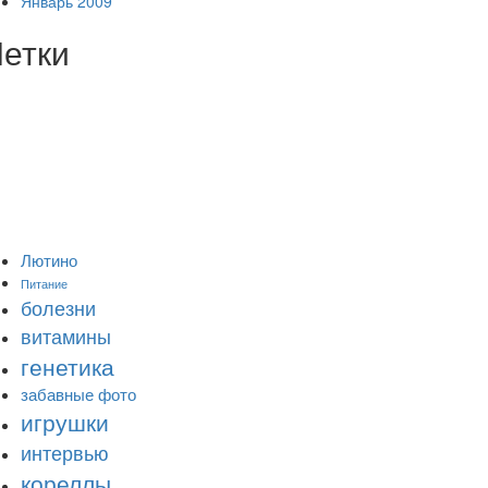
Январь 2009
етки
Лютино
Питание
болезни
витамины
генетика
забавные фото
игрушки
интервью
кореллы