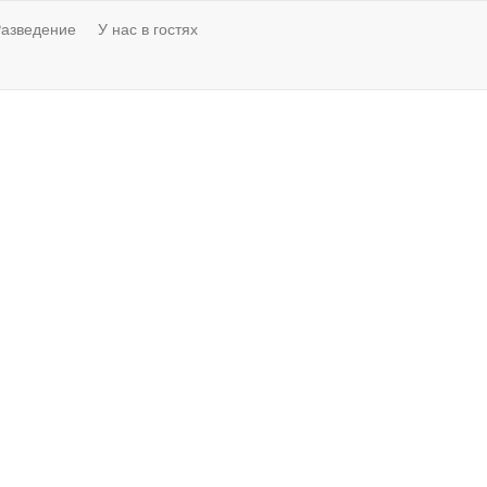
азведение
У нас в гостях