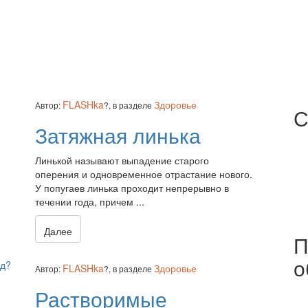
FLASHka
Здоровье
Автор:
?,
в разделе
С
Затяжная линька
Линькой называют выпадение старого
оперения и одновременное отрастание нового.
У попугаев линька проходит непрерывно в
течении года, причем ...
Далее
П
о
FLASHka
Здоровье
Автор:
?,
в разделе
Растворимые