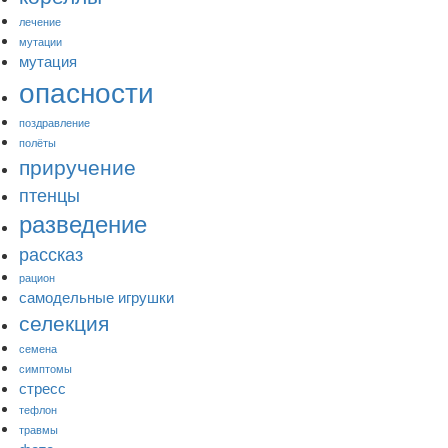
лечение
мутации
мутация
опасности
поздравление
полёты
приручение
птенцы
разведение
рассказ
рацион
самодельные игрушки
селекция
семена
симптомы
стресс
тефлон
травмы