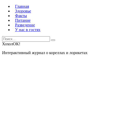
Главная
Здоровье
Факты
Питание
Разведение
У нас в гостях
Search
Search
for:
ХохолОК!
Интерактивный журнал о кореллах и лорикетах