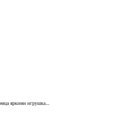
омца яркими игрушка...