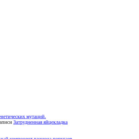
енетических мутаций.
записи
Затрудненная яйцекладка
ьный компонент рациона попугаев