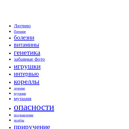
Лютино
Питание
болезни
витамины
генетика
забавные фото
игрушки
интервью
кореллы
лечение
мутации
мутация
опасности
поздравление
полёты
приручение