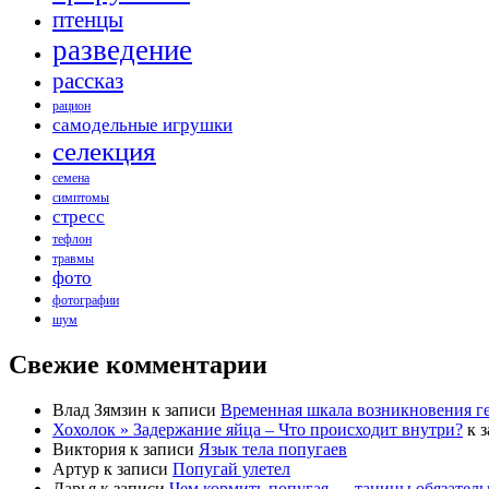
птенцы
разведение
рассказ
рацион
самодельные игрушки
селекция
семена
симптомы
стресс
тефлон
травмы
фото
фотографии
шум
Свежие комментарии
Влад Зямзин
к записи
Временная шкала возникновения г
Хохолок » Задержание яйца – Что происходит внутри?
к 
Виктория
к записи
Язык тела попугаев
Артур
к записи
Попугай улетел
Дарья
к записи
Чем кормить попугая — танины обязател