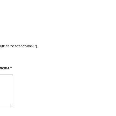
одила головоломки :).
ечены
*