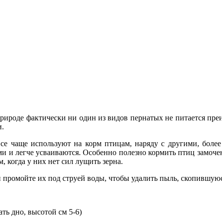
природе фактически ни один из видов пернатых не питается пре
и.
се чаще используют на корм птицам, наряду с другими, бол
ми и легче усваиваются. Особенно полезно кормить птиц замоч
 когда у них нет сил лущить зерна.
и промойте их под струей воды, чтобы удалить пыль, скопившую
ть дно, высотой см 5-6)