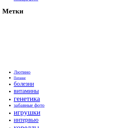
Метки
Лютино
Питание
болезни
витамины
генетика
забавные фото
игрушки
интервью
кореллы