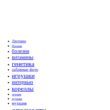
Лютино
Питание
болезни
витамины
генетика
забавные фото
игрушки
интервью
кореллы
лечение
мутации
мутация