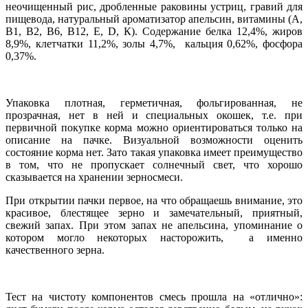
неочищенный рис, дробленные раковины устриц, гравий для
пищевода, натуральный ароматизатор апельсин, витамины (А,
В1, В2, В6, В12, Е, D, К). Содержание белка 12,4%, жиров
8,9%, клетчатки 11,2%, золы 4,7%, кальция 0,62%, фосфора
0,37%.
Упаковка плотная, герметичная, фольгированная, не
прозрачная, нет в ней и специальных окошек, т.е. при
первичной покупке корма можно ориентироваться только на
описание на пачке. Визуальной возможности оценить
состояние корма нет. Зато такая упаковка имеет преимущество
в том, что не пропускает солнечный свет, что хорошо
сказывается на хранении зерносмеси.
При открытии пачки первое, на что обращаешь внимание, это
красивое, блестящее зерно и замечательный, приятный,
свежий запах. При этом запах не апельсина, упоминание о
котором могло некоторых насторожить, а именно
качественного зерна.
Тест на чистоту компонентов смесь прошла на «отлично»: