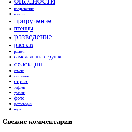
опасности
поздравление
полёты
приручение
птенцы
разведение
рассказ
рацион
самодельные игрушки
селекция
семена
симптомы
стресс
тефлон
травмы
фото
фотографии
шум
Свежие комментарии