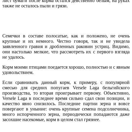
лист бумаги после корма остался девственно белым, на руках
также не осталось пыли и грязи.
Семечки в составе полосатые, как и положено, не очень
крупные и их немного. Честно говоря, так и не увидела
заявленного гравия и дробленных раковин устриц. Видимо,
они настолько мелкие, что рассмотреть их с первого взгляда
не удалось.
Корм моими птицами поедается хорошо, полностью и с явным
удовольствием.
Если сравнивать данный корм, к примеру, с популярной
смесью для средних попугаев Versele Laga бельгийского
производства, то вторая проигрывает первому. Объективно,
Versele Laga в последнее время сильно сдал свои позиции, и
качество явно снизилось. Последние партии зерна и вовсе
повергают в уныние: очень крупные семена подсолнечника,
много испорченного зерна, периодически попадаются даже
засохшие насекомые, корм в целом стал грязнее.