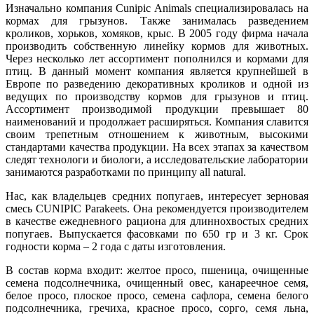
Изначально компания Cunipic Animals специализировалась на
кормах для грызунов. Также занималась разведением
кроликов, хорьков, хомяков, крыс. В 2005 году фирма начала
производить собственную линейку кормов для животных.
Через несколько лет ассортимент пополнился и кормами для
птиц. В данный момент компания является крупнейшей в
Европе по разведению декоративных кроликов и одной из
ведущих по производству кормов для грызунов и птиц.
Ассортимент производимой продукции превышает 80
наименований и продолжает расширяться. Компания славится
своим трепетным отношением к животным, высокими
стандартами качества продукции. На всех этапах за качеством
следят технологи и биологи, а исследовательские лаборатории
занимаются разработками по принципу all natural.
Нас, как владельцев средних попугаев, интересует зерновая
смесь CUNIPIC Parakeets. Она рекомендуется производителем
в качестве ежедневного рациона для длиннохвостых средних
попугаев. Выпускается фасовками по 650 гр и 3 кг. Срок
годности корма – 2 года с даты изготовления.
В состав корма входит: желтое просо, пшеница, очищенные
семена подсолнечника, очищенный овес, канареечное семя,
белое просо, плоское просо, семена сафлора, семена белого
подсолнечника, гречиха, красное просо, сорго, семя льна,