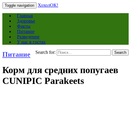
ХохолОК!
Toggle navigation
Главная
Здоровье
Факты
Питание
Разведение
У нас в гостях
Search for:
Search
Питание
Корм для средних попугаев
CUNIPIC Parakeets