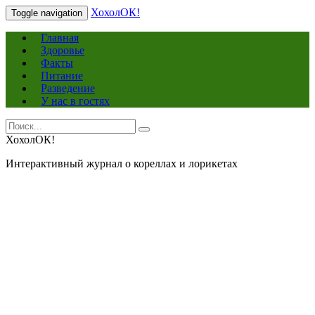
ХохолОК!
Toggle navigation
Главная
Здоровье
Факты
Питание
Разведение
У нас в гостях
Search
Search
for:
ХохолОК!
Интерактивный журнал о кореллах и лорикетах