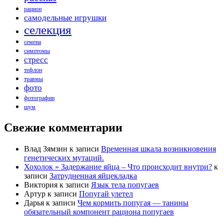
рацион
самодельные игрушки
селекция
семена
симптомы
стресс
тефлон
травмы
фото
фотографии
шум
Свежие комментарии
Влад Зямзин
к записи
Временная шкала возникновения
генетических мутаций.
Хохолок » Задержание яйца – Что происходит внутри?
к
записи
Затрудненная яйцекладка
Виктория
к записи
Язык тела попугаев
Артур
к записи
Попугай улетел
Дарья
к записи
Чем кормить попугая — танины
обязательный компонент рациона попугаев