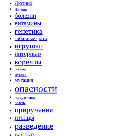
Лютино
Питание
болезни
витамины
генетика
забавные фото
игрушки
интервью
кореллы
лечение
мутации
мутация
опасности
поздравление
полёты
приручение
птенцы
разведение
рассказ