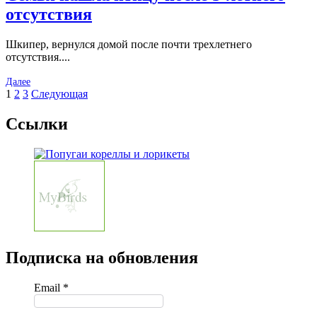
отсутствия
Шкипер, вернулся домой после почти трехлетнего
отсутствия....
Далее
Пагинация
Страница
Страница
Страница
1
2
3
Следующая
записей
Ссылки
Подписка на обновления
Email *