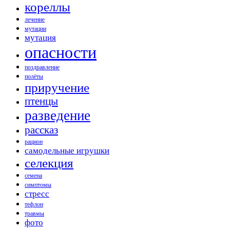
кореллы
лечение
мутации
мутация
опасности
поздравление
полёты
приручение
птенцы
разведение
рассказ
рацион
самодельные игрушки
селекция
семена
симптомы
стресс
тефлон
травмы
фото