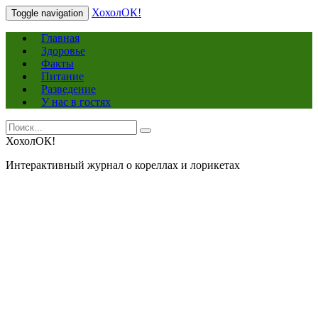
ХохолОК!
Toggle navigation
Главная
Здоровье
Факты
Питание
Разведение
У нас в гостях
Search
Search
for:
ХохолОК!
Интерактивный журнал о кореллах и лорикетах