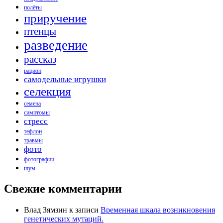
полёты
приручение
птенцы
разведение
рассказ
рацион
самодельные игрушки
селекция
семена
симптомы
стресс
тефлон
травмы
фото
фотографии
шум
Свежие комментарии
Влад Зямзин
к записи
Временная шкала возникновения
генетических мутаций.