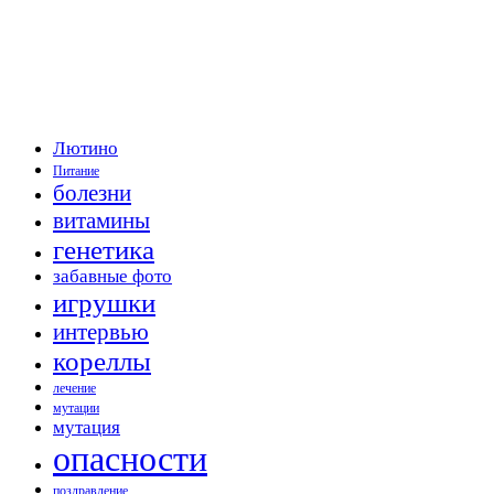
Лютино
Питание
болезни
витамины
генетика
забавные фото
игрушки
интервью
кореллы
лечение
мутации
мутация
опасности
поздравление