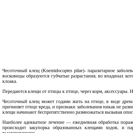
Чесоточный клещ (Knemidocoptes pilae)- паразитарное заболе
восковицы образуются губчатые разрастания, во впадинах ко
клоака.
Передаются клещи от птицы к птице, через корм, аксессуары.
Чесоточный клещ может годами жить на птице, в виде дрем
причиняет птице вреда, и признаки заболевания никак не разв
клещи начинают беспрепятственно размножаться вызывая опис
Наиболее адекватное лечение — ежедневная обработка пораж
происходит закупорка образованных клещами ходов, и па
выздоровлению.