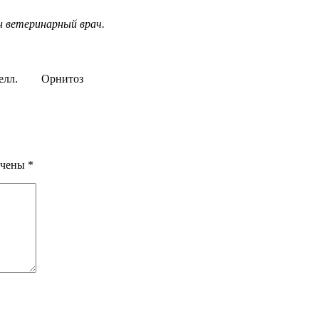
н ветеринарный врач.
елл.
Орнитоз
ечены
*