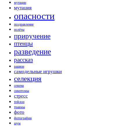
мутации
мутация
опасности
поздравление
полёты
приручение
птенцы
разведение
рассказ
рацион
самодельные игрушки
селекция
семена
симптомы
стресс
тефлон
травмы
фото
фотографии
шум