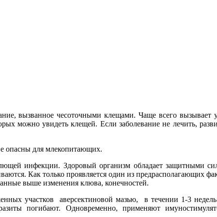
вание, вызванное чесоточными клещами.
Чаще всего вызывает 
торых можно увидеть клещей. Если заболевание не лечить, разв
 Не опасны для млекопитающих.
лющей инфекции. Здоровый организм обладает защитными сила
иваются. Как только проявляется один из предрасполагающих факт
анные выше изменения клюва, конечностей.
енных участков аверсектиновой мазью, в течении 1-3 недель
разиты погибают. Одновременно, применяют имуностимуля