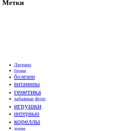
Метки
Лютино
Питание
болезни
витамины
генетика
забавные фото
игрушки
интервью
кореллы
лечение