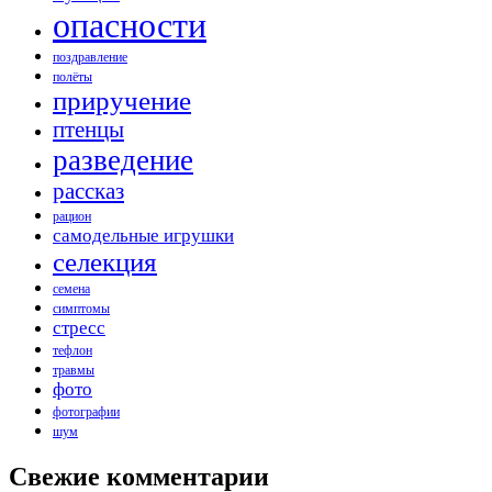
опасности
поздравление
полёты
приручение
птенцы
разведение
рассказ
рацион
самодельные игрушки
селекция
семена
симптомы
стресс
тефлон
травмы
фото
фотографии
шум
Свежие комментарии