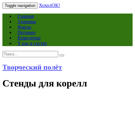
ХохолОК!
Toggle navigation
Главная
Здоровье
Факты
Питание
Разведение
У нас в гостях
Search
Search
for:
Творческий полёт
Стенды для корелл