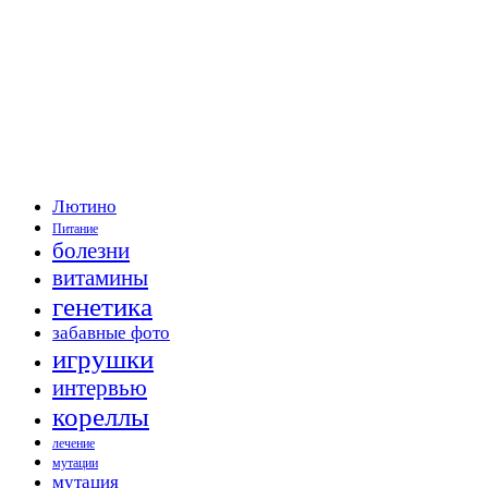
Лютино
Питание
болезни
витамины
генетика
забавные фото
игрушки
интервью
кореллы
лечение
мутации
мутация