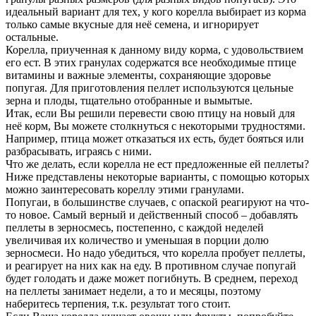
идеальный вариант для тех, у кого корелла выбирает из корма
только самые вкусные для неё семена, и игнорирует
остальные.
Корелла, приученная к данному виду корма, с удовольствием
его ест. В этих гранулах содержатся все необходимые птице
витамины и важные элементы, сохраняющие здоровье
попугая. Для приготовления пеллет используются цельные
зерна и плоды, тщательно отобранные и вымытые.
Итак, если Вы решили перевести свою птицу на новый для
неё корм, Вы можете столкнуться с некоторыми трудностями.
Например, птица может отказаться их есть, будет бояться или
разбрасывать, играясь с ними.
Что же делать, если корелла не ест предложенные ей пеллеты?
Ниже представлены некоторые варианты, с помощью которых
можно заинтересовать кореллу этими гранулами.
Попугаи, в большинстве случаев, с опаской реагируют на что-
то новое. Самый верный и действенный способ – добавлять
пеллеты в зерносмесь, постепенно, с каждой неделей
увеличивая их количество и уменьшая в порции долю
зерносмеси. Но надо убедиться, что корелла пробует пеллеты,
и реагирует на них как на еду. В противном случае попугай
будет голодать и даже может погибнуть. В среднем, переход
на пеллеты занимает недели, а то и месяцы, поэтому
наберитесь терпения, т.к. результат того стоит.