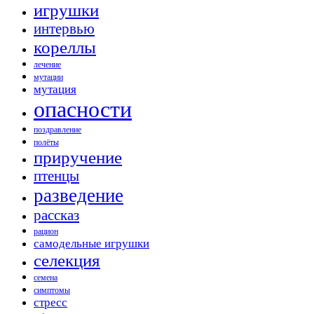
игрушки
интервью
кореллы
лечение
мутации
мутация
опасности
поздравление
полёты
приручение
птенцы
разведение
рассказ
рацион
самодельные игрушки
селекция
семена
симптомы
стресс