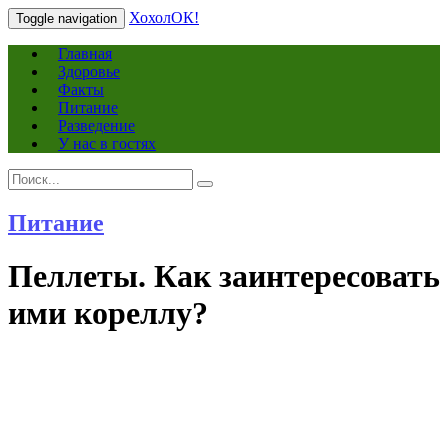
ХохолОК!
Toggle navigation
Главная
Здоровье
Факты
Питание
Разведение
У нас в гостях
Search
Search
for:
Питание
Пеллеты. Как заинтересовать
ими кореллу?