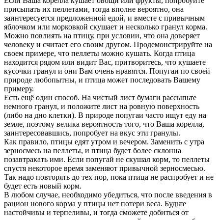
Если Ваша корелла кушает овощи или фрукты, попробуйте
присыпать их пеллетами, тогда вполне вероятно, она
заинтересуется предложенной едой, и вместе с привычным
яблочком или морковкой скушает и несколько гранул корма.
Можно повлиять на птицу, при условии, что она доверяет
человеку и считает его своим другом. Продемонстрируйте на
своем примере, что пеллеты можно кушать. Когда птица
находится рядом или видит Вас, притворитесь, что кушаете
кусочки гранул и они Вам очень нравятся. Попугаи по своей
природе любопытны, и птица может последовать Вашему
примеру.
Есть ещё один способ. На чистый лист бумаги рассыпьте
немного гранул, и положите лист на ровную поверхность
(либо на дно клетки). В природе попугаи часто ищут еду на
земле, поэтому велика вероятность того, что Ваша корелла,
заинтересовавшись, попробует на вкус эти гранулы.
Как правило, птицы едят утром и вечером. Заменить с утра
зерносмесь на пеллеты, и птица будет более склонна
позавтракать ими. Если попугай не скушал корм, то пеллеты
спустя некоторое время заменяют привычной зерносмесью.
Так надо повторять до тех пор, пока птица не распробует и не
будет есть новый корм.
В любом случае, необходимо убедиться, что после введения в
рацион нового корма у птицы нет потери веса. Будьте
настойчивы и терпеливы, и тогда сможете добиться от