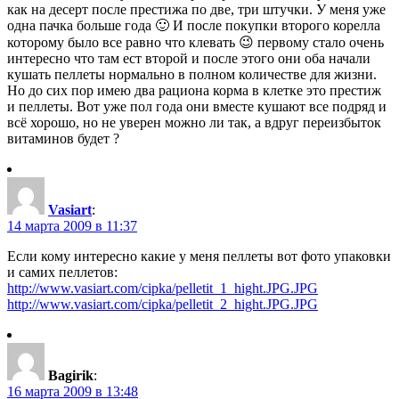
как на десерт после престижа по две, три штучки. У меня уже
одна пачка больше года 🙂 И после покупки второго корелла
которому было все равно что клевать 😉 первому стало очень
интересно что там ест второй и после этого они оба начали
кушать пеллеты нормально в полном количестве для жизни.
Но до сих пор имею два рациона корма в клетке это престиж
и пеллеты. Вот уже пол года они вместе кушают все подряд и
всё хорошо, но не уверен можно ли так, а вдруг переизбыток
витаминов будет ?
Vasiart
:
14 марта 2009 в 11:37
Если кому интересно какие у меня пеллеты вот фото упаковки
и самих пеллетов:
http://www.vasiart.com/cipka/pelletit_1_hight.JPG.JPG
http://www.vasiart.com/cipka/pelletit_2_hight.JPG.JPG
Bagirik
:
16 марта 2009 в 13:48