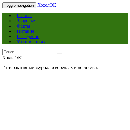
ХохолОК!
Toggle navigation
Главная
Здоровье
Факты
Питание
Разведение
У нас в гостях
Search
Search
for:
ХохолОК!
Интерактивный журнал о кореллах и лорикетах