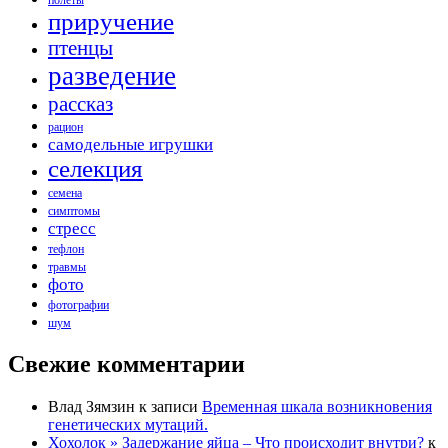
полёты
приручение
птенцы
разведение
рассказ
рацион
самодельные игрушки
селекция
семена
симптомы
стресс
тефлон
травмы
фото
фотографии
шум
Свежие комментарии
Влад Зямзин
к записи
Временная шкала возникновения
генетических мутаций.
Хохолок » Задержание яйца – Что происходит внутри?
к