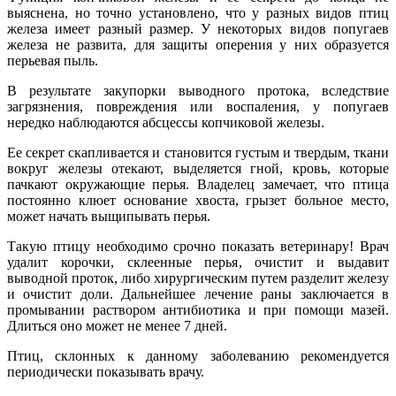
выяснена, но точно установлено, что у разных видов птиц
железа имеет разный размер. У некоторых видов попугаев
железа не развита, для защиты оперения у них образуется
перьевая пыль.
В результате закупорки выводного протока, вследствие
загрязнения, повреждения или воспаления, у попугаев
нередко наблюдаются абсцессы копчиковой железы.
Ее секрет скапливается и становится густым и твердым, ткани
вокруг железы отекают, выделяется гной, кровь, которые
пачкают окружающие перья. Владелец замечает, что птица
постоянно клюет основание хвоста, грызет больное место,
может начать выщипывать перья.
Такую птицу необходимо срочно показать ветеринару! Врач
удалит корочки, склеенные перья, очистит и выдавит
выводной проток, либо хирургическим путем разделит железу
и очистит доли. Дальнейшее лечение раны заключается в
промывании раствором антибиотика и при помощи мазей.
Длиться оно может не менее 7 дней.
Птиц, склонных к данному заболеванию рекомендуется
периодически показывать врачу.