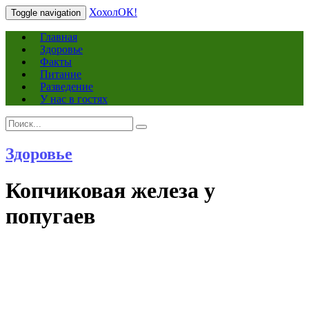
ХохолОК!
Toggle navigation
Главная
Здоровье
Факты
Питание
Разведение
У нас в гостях
Search
Search
for:
Здоровье
Копчиковая железа у
попугаев