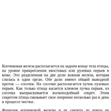
Копчиковая железа располагается на заднем конце тела птицы,
на уровне прикрепления хвостовых или рулевых перьев в
коже.
Это разделенная на две доли кожная железа, которая
слилась в один орган. Обе доли имеют общий выводной
проток — сосочек. На сосочке располагается пучок пуховых
перьев. Как только птица касается клювом пучка перьев, из
сосочка выпрыскивается воскоподобный секрет. Этим
секретом птица смазывает свое оперение несколько раз в день
в процессе чистки.
Функция копчиковой железы и ее секрета до конца не