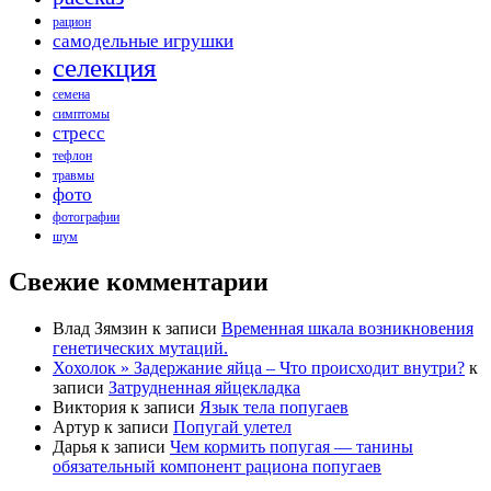
рацион
самодельные игрушки
селекция
семена
симптомы
стресс
тефлон
травмы
фото
фотографии
шум
Свежие комментарии
Влад Зямзин
к записи
Временная шкала возникновения
генетических мутаций.
Хохолок » Задержание яйца – Что происходит внутри?
к
записи
Затрудненная яйцекладка
Виктория
к записи
Язык тела попугаев
Артур
к записи
Попугай улетел
Дарья
к записи
Чем кормить попугая — танины
обязательный компонент рациона попугаев