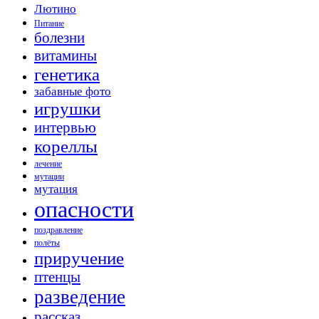
Лютино
Питание
болезни
витамины
генетика
забавные фото
игрушки
интервью
кореллы
лечение
мутации
мутация
опасности
поздравление
полёты
приручение
птенцы
разведение
рассказ