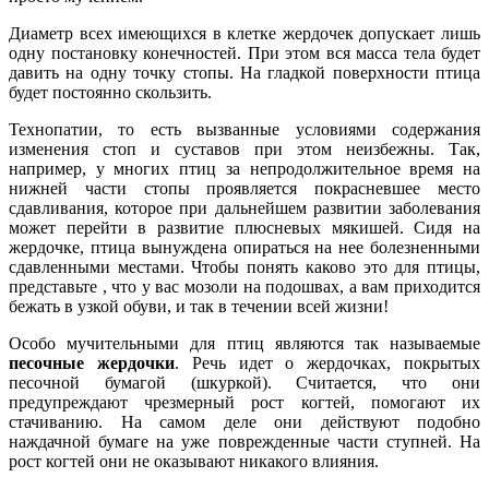
Диаметр всех имеющихся в клетке жердочек допускает лишь
одну постановку конечностей. При этом вся масса тела будет
давить на одну точку стопы. На гладкой поверхности птица
будет постоянно скользить.
Технопатии, то есть вызванные условиями содержания
изменения стоп и суставов при этом неизбежны. Так,
например, у многих птиц за непродолжительное время на
нижней части стопы проявляется покрасневшее место
сдавливания, которое при дальнейшем развитии заболевания
может перейти в развитие плюсневых мякишей. Сидя на
жердочке, птица вынуждена опираться на нее болезненными
сдавленными местами. Чтобы понять каково это для птицы,
представьте , что у вас мозоли на подошвах, а вам приходится
бежать в узкой обуви, и так в течении всей жизни!
Особо мучительными для птиц являются так называемые
песочные жердочки
. Речь идет о жердочках, покрытых
песочной бумагой (шкуркой). Считается, что они
предупреждают чрезмерный рост когтей, помогают их
стачиванию. На самом деле они действуют подобно
наждачной бумаге на уже поврежденные части ступней. На
рост когтей они не оказывают никакого влияния.