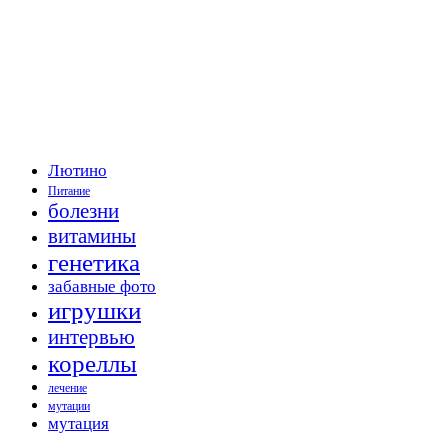
Лютино
Питание
болезни
витамины
генетика
забавные фото
игрушки
интервью
кореллы
лечение
мутации
мутация