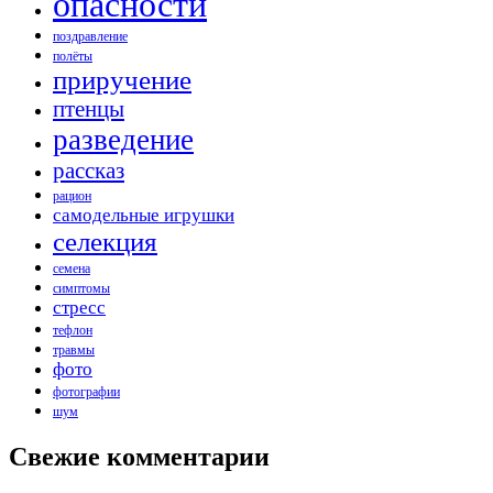
опасности
поздравление
полёты
приручение
птенцы
разведение
рассказ
рацион
самодельные игрушки
селекция
семена
симптомы
стресс
тефлон
травмы
фото
фотографии
шум
Свежие комментарии