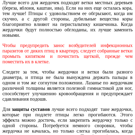
Лучше всего для жердочек подходят ветки местных деревьев
(береза, яблоня, каштан, ива). Если на них еще осталась кора,
тем лучше! Птицы с удовольствием ее обгрызают, когда им
скучно, а с другой стороны, дубильные вещества коры
благоприятно влияют на перистальтику кишечника. Когда
жердочки будут полностью обглоданы, их лучше заменить
новыми.
Чтобы предупредить занос возбудителей инфекционных
паразитов от диких птиц в квартиру, следует собранные ветки
промыть кипятком и почистить щеткой, прежде чем
поместить их в клетке.
Следите за тем, чтобы жердочки и ветки были разного
диаметра, и птица не была вынуждена держать пальцы в
одном и том же согнутом положении. Лазанье по жердочкам
различной толщины является полезной гимнастикой для ног,
способствует улучшению кровообращения и предупреждает
сдавливания подошв.
Для
защиты суставов
лучше всего подходят таие жердочки,
которые при подлете птицы легко прогибаются. Этого
эффекта можно достичь, если закрепить жердочку только с
одной стороны. Потребуется немного сноровки, чтобы
жердочка не качалась, но только слегка прогибалась, когда