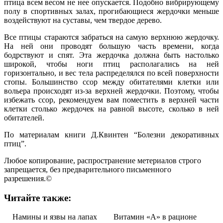
птица всем весом не нее опускается. Подобно вибрирующему
полу в спортивных залах, прогибающиеся жердочки меньше
воздействуют на суставы, чем твердое дерево.
Все птицы стараются забраться на самую верхнюю жердочку.
На ней они проводят большую часть времени, когда
бодрствуют и спят. Эта жердочка должна быть настолько
широкой, чтобы ноги птиц располагались на ней
горизонтально, и вес тела распределялся по всей поверхности
стопы. Большинство ссор между обитателями клетки или
вольера происходят из-за верхней жердочки. Поэтому, чтобы
избежать ссор, рекомендуем вам поместить в верхней части
клетки столько жердочек на равной высоте, сколько в ней
обитателей.
По материалам книги Д.Квинтен “Болезни декоративных
птиц”.
Любое копирование, распространение метериалов строго
запрещается, без предварительного письменного
разрешения.©
Читайте также:
Намины и язвы на лапах
Витамин «А» в рационе