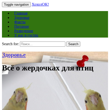
ХохолОК!
Toggle navigation
Главная
Здоровье
Факты
Питание
Разведение
У нас в гостях
Search for:
Search
Здоровье
Всё о жердочках для птиц