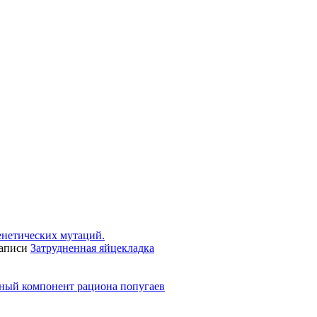
енетических мутаций.
записи
Затрудненная яйцекладка
ьный компонент рациона попугаев