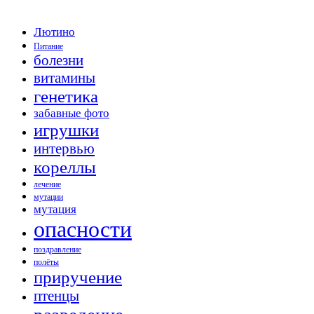
Лютино
Питание
болезни
витамины
генетика
забавные фото
игрушки
интервью
кореллы
лечение
мутации
мутация
опасности
поздравление
полёты
приручение
птенцы