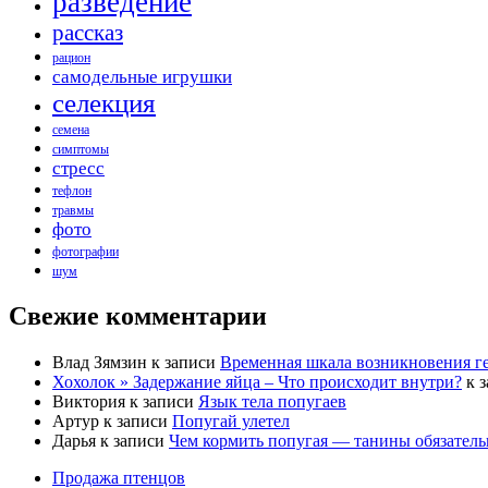
разведение
рассказ
рацион
самодельные игрушки
селекция
семена
симптомы
стресс
тефлон
травмы
фото
фотографии
шум
Свежие комментарии
Влад Зямзин
к записи
Временная шкала возникновения г
Хохолок » Задержание яйца – Что происходит внутри?
к 
Виктория
к записи
Язык тела попугаев
Артур
к записи
Попугай улетел
Дарья
к записи
Чем кормить попугая — танины обязател
Продажа птенцов