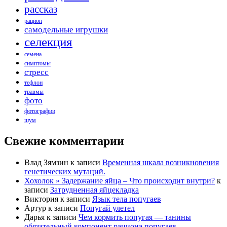
рассказ
рацион
самодельные игрушки
селекция
семена
симптомы
стресс
тефлон
травмы
фото
фотографии
шум
Свежие комментарии
Влад Зямзин
к записи
Временная шкала возникновения
генетических мутаций.
Хохолок » Задержание яйца – Что происходит внутри?
к
записи
Затрудненная яйцекладка
Виктория
к записи
Язык тела попугаев
Артур
к записи
Попугай улетел
Дарья
к записи
Чем кормить попугая — танины
обязательный компонент рациона попугаев