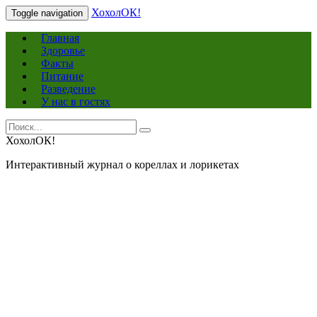
ХохолОК!
Toggle navigation
Главная
Здоровье
Факты
Питание
Разведение
У нас в гостях
Search
Search
for:
ХохолОК!
Интерактивный журнал о кореллах и лорикетах