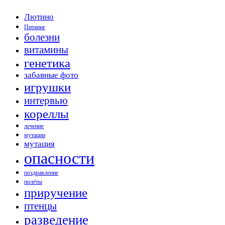
Лютино
Питание
болезни
витамины
генетика
забавные фото
игрушки
интервью
кореллы
лечение
мутации
мутация
опасности
поздравление
полёты
приручение
птенцы
разведение