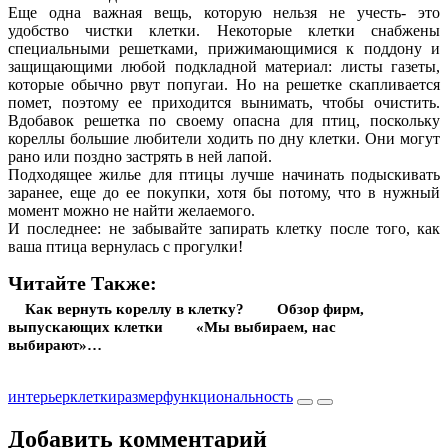
Еще одна важная вещь, которую нельзя не учесть- это
удобство чистки клетки. Некоторые клетки снабжены
специальными решетками, прижимающимися к поддону и
защищающими любой подкладной материал: листы газеты,
которые обычно рвут попугаи. Но на решетке скапливается
помет, поэтому ее приходится вынимать, чтобы очистить.
Вдобавок решетка по своему опасна для птиц, поскольку
кореллы большие любители ходить по дну клетки. Они могут
рано или поздно застрять в ней лапой.
Подходящее жилье для птицы лучше начинать подыскивать
заранее, еще до ее покупки, хотя бы потому, что в нужный
момент можно не найти желаемого.
И последнее: не забывайте запирать клетку после того, как
ваша птица вернулась с прогулки!
Читайте Также:
Как вернуть кореллу в клетку?
Обзор фирм,
выпускающих клетки
«Мы выбираем, нас
выбирают»…
интерьер
клетки
размер
функциональность
Добавить комментарий