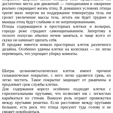
достаточно места для движений — гиподинамия и ожирение
реально сокращают жизнь птиц. В домашних условиях птицы
тратят мало энергии на поддержание температуры тела, им
грозит увеличение массы тела, летать им будет труднее и
мышцы птиц будут слабыми и не натренированными.
Птицы содержащиеся в просторных клетках и вольерах,
гораздо реже страдают самоощипыванием. Запертому в
тесноте попугаю обычно нечем заняться, и чаще всего от
скуки он начинает щипать себя.
В продаже имеется немало просторных клеток различного
дизайна. Особенно удачны клетки на колесиках — их легко
перемещать, что упрощает уборку комнаты.
Шатры цельнометаллических клеток имеют прочное
гальваническое покрытие, с него легко удаляется грязь, их
легко чистить. Такое покрытие защищает от ржавчины и
продлевает срок службы клетки.
Для содержания корелл особенно подходят клетки с
горизонтальными прутьями, что позволяет им с легкостью
карабкаться по стенам. Важную роль играют промежутки
между прутьями решетки. Если расстояние между прутьями
большое, есть риск что птица просунет туда голову и не
сможет освободиться.