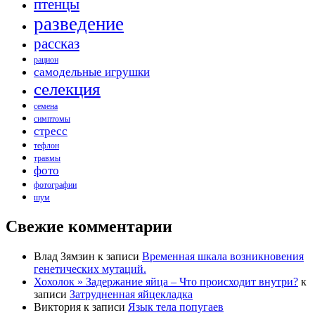
птенцы
разведение
рассказ
рацион
самодельные игрушки
селекция
семена
симптомы
стресс
тефлон
травмы
фото
фотографии
шум
Свежие комментарии
Влад Зямзин
к записи
Временная шкала возникновения
генетических мутаций.
Хохолок » Задержание яйца – Что происходит внутри?
к
записи
Затрудненная яйцекладка
Виктория
к записи
Язык тела попугаев