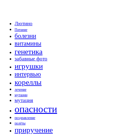
Лютино
Питание
болезни
витамины
генетика
забавные фото
игрушки
интервью
кореллы
лечение
мутации
мутация
опасности
поздравление
полёты
приручение