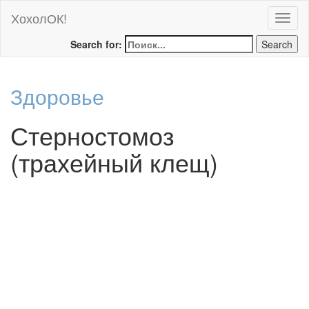
ХохолОК!
Toggl
naviga
Search for:
Search
Здоровье
Стерностомоз
(трахейный клещ)