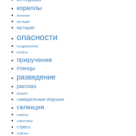
кореллы
лечение
мутации
мутация
опасности
поздравление
полёты
приручение
птенцы
разведение
рассказ
рацион
самодельные игрушки
селекция
семена
симптомы
стресс
тефлон